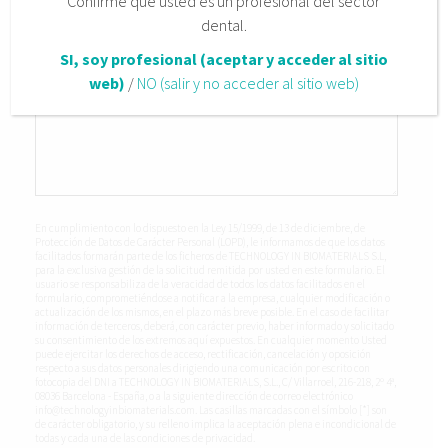
Confirme que usted es un profesional del sector
dental.
SI, soy profesional (aceptar y acceder al sitio
web)
/
NO (salir y no acceder al sitio web)
Comentarios
En cumplimiento con lo dispuesto en la Ley 15/1999, de 13 de diciembre, de
Protección de Datos de Carácter Personal (LOPD), le informamos de que los datos
facilitados formarán parte de los ficheros de TECHNOLOGY IN BIOMATERIALS S.L,
para la exclusiva gestión de la solicitud remitida por usted en este formulario. El
usuario se responsabiliza de la veracidad de todos los datos facilitados en el
formulario, comprometiéndose a notificar a la empresa, cualquier modificación o
actualización de los mismos, en el plazo más breve posible. En el caso de facilitar
información de terceros, deberá, con carácter previo, haber informado y solicitado
su consentimiento de los extremos aquí expuestos. En cualquier momento Usted
puede ejercitar los derechos de acceso, rectificación, cancelación y oposición
respecto a sus datos personales dirigiendo una comunicación por escrito con
fotocopia del DNI a TECHNOLOGY IN BIOMATERIALS, S.L., C/ Villarroel, 216-218, 2º 4ª,
08036 Barcelona - España, o a la siguiente dirección de correo electrónico
info@technologyinbiomaterials.com. Las casillas marcadas con el símbolo [*] son
de carácter obligatorio, y su relleno implica la aceptación plena e incondicional de
todas y cada una de las condiciones de privacidad.