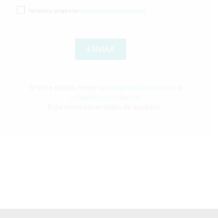
He leído y acepto las
condiciones de privacidad
Si tiene dudas, revise las
preguntas frecuentes
o
contacte con nosotros
.
Estaremos encantados de ayudarle.