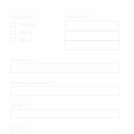
Producto: (*)
Unidades: (*)
TBB 0.5g
TBB 1g
TBB 2g
Empresa (*)
Nombre y apellidos (*)
CIF/NIF (*)
Email (*)